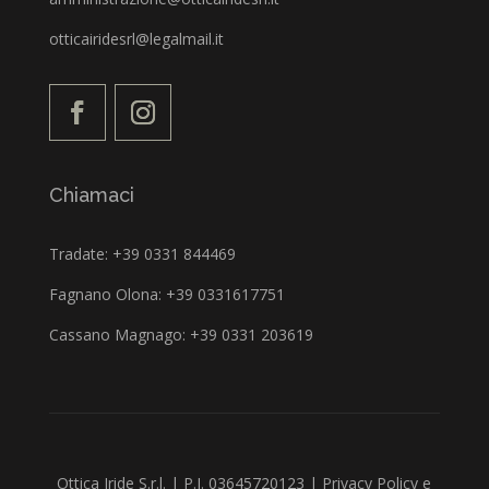
otticairidesrl@legalmail.it
Chiamaci
Tradate: +39 0331 844469
Fagnano Olona: +39 0331617751
Cassano Magnago: +39 0331 203619
Ottica Iride S.r.l. | P.I. 03645720123 |
Privacy Policy
e