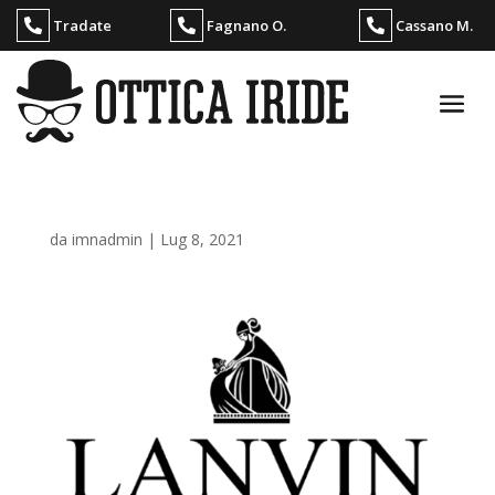
Tradate
Fagnano O.
Cassano M.
da
imnadmin
|
Lug 8, 2021